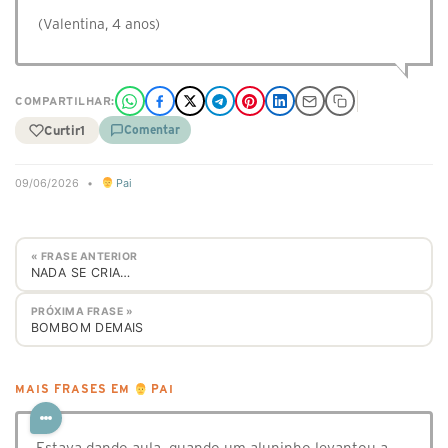
(Valentina, 4 anos)
COMPARTILHAR:
Curtir
1
Comentar
09/06/2026
•
Pai
« FRASE ANTERIOR
NADA SE CRIA…
PRÓXIMA FRASE »
BOMBOM DEMAIS
MAIS FRASES EM
PAI
Estava dando aula, quando um aluninho levantou a