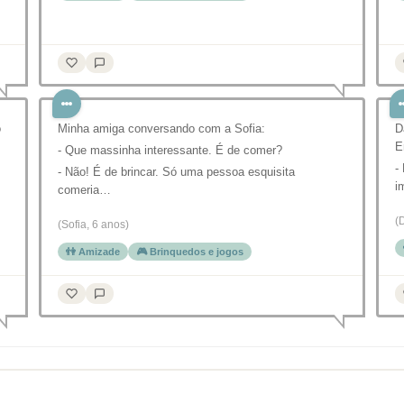
o
Minha amiga conversando com a Sofia:
D
E
- Que massinha interessante. É de comer?
-
- Não! É de brincar. Só uma pessoa esquisita
i
comeria…
(
(Sofia, 6 anos)
👫 Amizade
🎮 Brinquedos e jogos