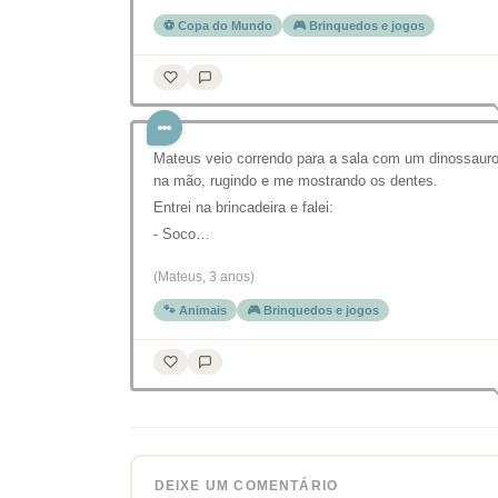
⚽ Copa do Mundo
🎮 Brinquedos e jogos
Mateus veio correndo para a sala com um dinossaur
na mão, rugindo e me mostrando os dentes.
Entrei na brincadeira e falei:
- Soco…
(Mateus, 3 anos)
🐾 Animais
🎮 Brinquedos e jogos
DEIXE UM COMENTÁRIO