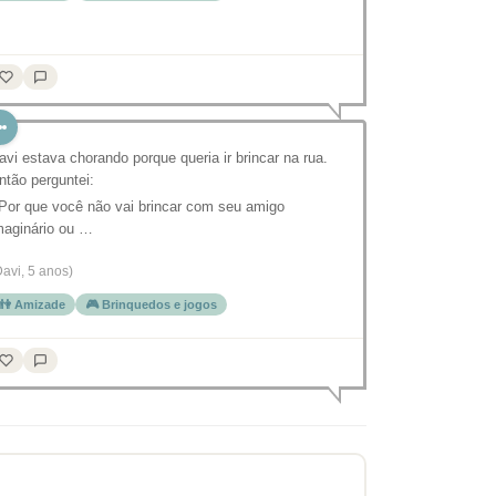
avi estava chorando porque queria ir brincar na rua.
ntão perguntei:
 Por que você não vai brincar com seu amigo
maginário ou …
Davi, 5 anos)
👫 Amizade
🎮 Brinquedos e jogos