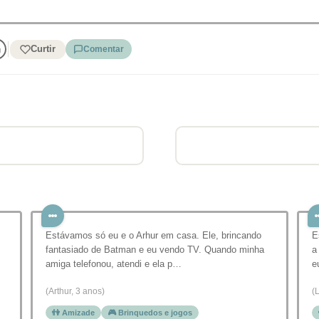
Curtir
Comentar
Estávamos só eu e o Arhur em casa. Ele, brincando
E
fantasiado de Batman e eu vendo TV. Quando minha
a
amiga telefonou, atendi e ela p…
e
(Arthur, 3 anos)
(
👫 Amizade
🎮 Brinquedos e jogos