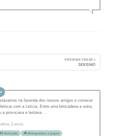
PRÓXIMA FRASE »
SEXISMO
stávamos na fazenda dos nossos amigos e comecei
 brincar com a Letícia. Entre uma brincadeira e outra,
u a provocava e testava …
Letícia, 3 anos)
👫 Amizade
🎮 Brinquedos e jogos