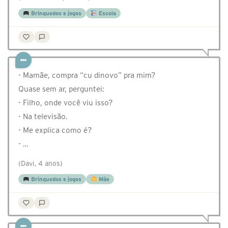
Brinquedos e jogos
Escola
- Mamãe, compra “cu dinovo” pra mim?
Quase sem ar, perguntei:
- Filho, onde você viu isso?
- Na televisão.
- Me explica como é?
- …
(Davi, 4 anos)
Brinquedos e jogos
Mãe