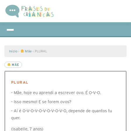
Início
›
Mãe
›
PLURAL
MÃE
PLURAL
- Mãe, hoje eu aprendi a escrever ovo. É O-V-O.
- Isso mesmo! E se forem ovos?
- Aí é O-V-O-V-O-V-O-V-O-V-O, depende de quantos tu
quer.
(Isabelle, 7 anos)