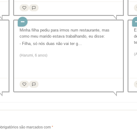
Minha filha pediu para irmos num restaurante, mas
E
como meu marido estava trabalhando, eu disse:
d
t
- Filha, só nós duas não vai ter g…
(
(Harumi, 6 anos)
brigatórios são marcados com
*