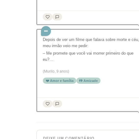
Depois de ver um filme que falava sobre morte e céu
meu irmão veio me pedir:
– Me promete que você vai morrer primeiro do que
eu?…
(Murilo, 9 anos)
❤️ Amor e família
👫 Amizade
DEIXE UM COMENTÁRIO