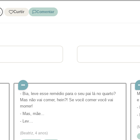
Curtir
Comentar
- Bia, leve esse remédio para o seu pai lá no quarto?
M
Mas não vai comer, hein?! Se você comer você vai
e
morrer!
-
- Mas, mãe...
-
- Lev…
(
(Beatriz, 4 anos)