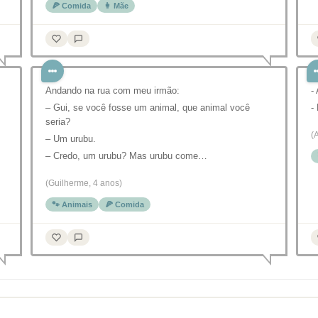
🍕 Comida
👩 Mãe
,
Andando na rua com meu irmão:
-
– Gui, se você fosse um animal, que animal você
-
seria?
(
– Um urubu.
– Credo, um urubu? Mas urubu come…
(Guilherme, 4 anos)
🐾 Animais
🍕 Comida