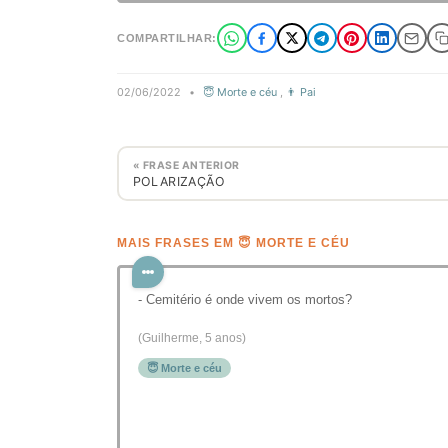
COMPARTILHAR:
02/06/2022
•
😇 Morte e céu
,
👨 Pai
« FRASE ANTERIOR
POLARIZAÇÃO
MAIS FRASES EM 😇 MORTE E CÉU
- Cemitério é onde vivem os mortos?
(Guilherme, 5 anos)
😇 Morte e céu