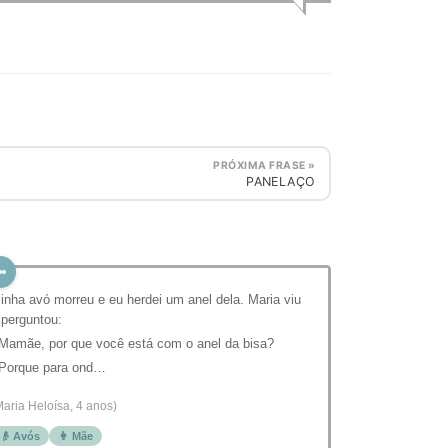
PRÓXIMA FRASE »
PANELAÇO
inha avó morreu e eu herdei um anel dela. Maria viu
 perguntou:
 Mamãe, por que você está com o anel da bisa?
 Porque para ond…
Maria Heloísa, 4 anos)
👴 Avós
👩 Mãe