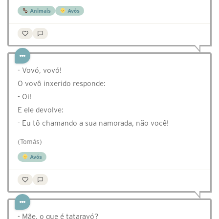
Animais
Avós
- Vovó, vovó!
O vovô inxerido responde:
- Oi!
E ele devolve:
- Eu tô chamando a sua namorada, não você!
(Tomás)
Avós
- Mãe, o que é tataravó?