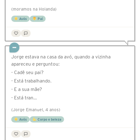
(moramos na Holanda)
Avós
Pai
Jorge estava na casa da avó, quando a vizinha
apareceu e perguntou:
- Cadê seu pai?
- Está trabalhando.
- E a sua mãe?
- Está tran…
(Jorge Emanuel, 4 anos)
Avós
Corpo e beleza