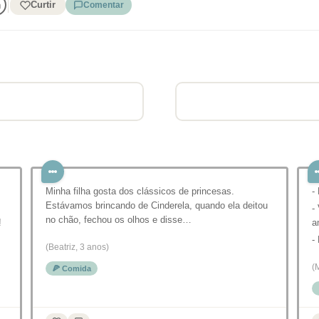
Curtir
Comentar
Minha filha gosta dos clássicos de princesas.
-
Estávamos brincando de Cinderela, quando ela deitou
-
no chão, fechou os olhos e disse…
!
a
-
(Beatriz, 3 anos)
(
🍕 Comida