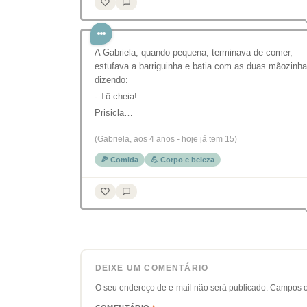
A Gabriela, quando pequena, terminava de comer,
estufava a barriguinha e batia com as duas mãozinh
dizendo:
- Tô cheia!
Prisicla…
(Gabriela, aos 4 anos - hoje já tem 15)
🍕 Comida
💪 Corpo e beleza
DEIXE UM COMENTÁRIO
O seu endereço de e-mail não será publicado.
Campos o