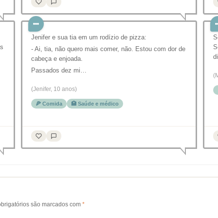
Jenifer e sua tia em um rodízio de pizza:
S
as
S
- Ai, tia, não quero mais comer, não. Estou com dor de
d
cabeça e enjoada.
Passados dez mi…
(
(Jenifer, 10 anos)
🍕 Comida
🏥 Saúde e médico
brigatórios são marcados com
*