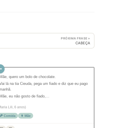
PRÓXIMA FRASE »
CABEÇA
 Mãe, quero um bolo de chocolate.
 Vai lá na tia Cieuda, pega um fiado e diz que eu pago
manhã.
 Mãe, eu não gosto de fiado,…
Maria Lili, 6 anos)
🍕 Comida
👩 Mãe