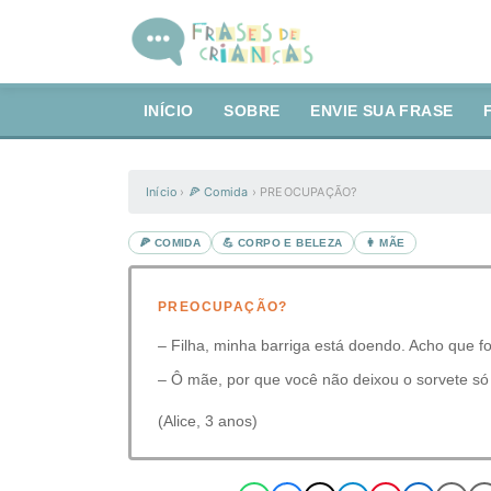
INÍCIO
SOBRE
ENVIE SUA FRASE
Início
›
🍕 Comida
›
PREOCUPAÇÃO?
🍕 COMIDA
💪 CORPO E BELEZA
👩 MÃE
PREOCUPAÇÃO?
– Filha, minha barriga está doendo. Acho que fo
– Ô mãe, por que você não deixou o sorvete s
(Alice, 3 anos)