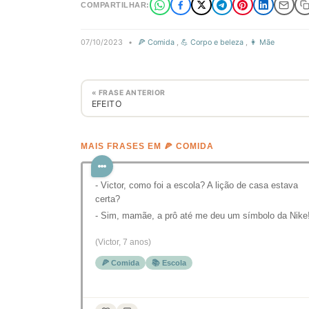
COMPARTILHAR:
07/10/2023
•
🍕 Comida
,
💪 Corpo e beleza
,
👩 Mãe
« FRASE ANTERIOR
EFEITO
MAIS FRASES EM 🍕 COMIDA
- Victor, como foi a escola? A lição de casa estava
certa?
- Sim, mamãe, a prô até me deu um símbolo da Nike
(Victor, 7 anos)
🍕 Comida
📚 Escola