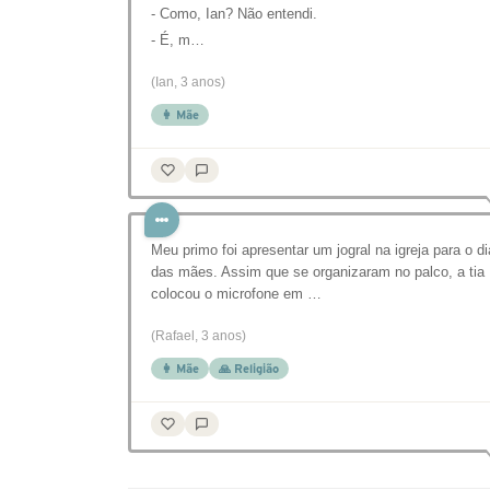
- Como, Ian? Não entendi.
- É, m…
(Ian, 3 anos)
👩 Mãe
Meu primo foi apresentar um jogral na igreja para o di
das mães. Assim que se organizaram no palco, a tia
colocou o microfone em …
(Rafael, 3 anos)
👩 Mãe
🙏 Religião