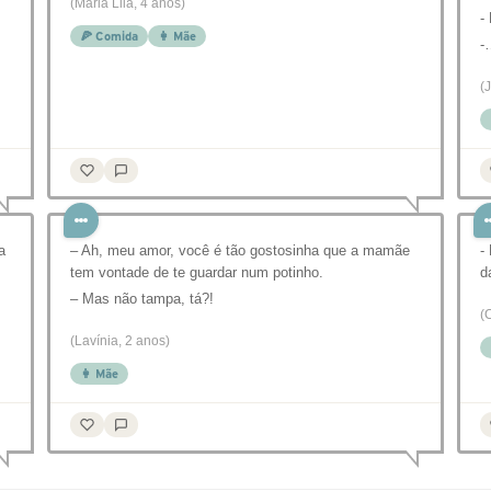
(Maria Lila, 4 anos)
-
🍕 Comida
👩 Mãe
-
(
a
– Ah, meu amor, você é tão gostosinha que a mamãe
-
tem vontade de te guardar num potinho.
d
– Mas não tampa, tá?!
(
(Lavínia, 2 anos)
👩 Mãe