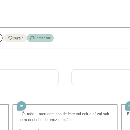
Curtir
Comentar
– Ô, mãe... meu dentinho de leite vai cair e aí vai sair
E
outro dentinho de arroz e feijão.
-
-