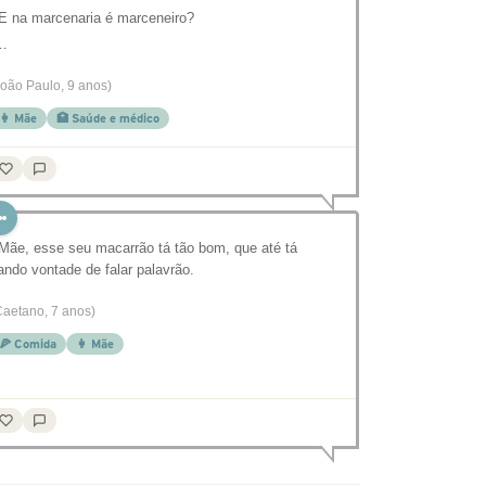
 E na marcenaria é marceneiro?
…
João Paulo, 9 anos)
👩 Mãe
🏥 Saúde e médico
 Mãe, esse seu macarrão tá tão bom, que até tá
ando vontade de falar palavrão.
Caetano, 7 anos)
🍕 Comida
👩 Mãe