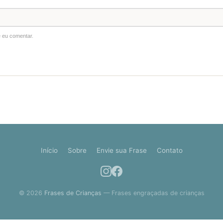
 eu comentar.
Início
Sobre
Envie sua Frase
Contato
© 2026
Frases de Crianças
— Frases engraçadas de crianças