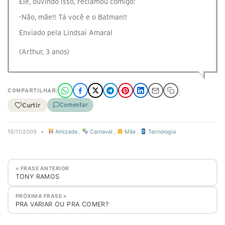
Ele, ouvindo isso, reclamou comigo:
-Não, mãe!! Tá você e o Batman!!
Enviado pela Lindsai Amaral
(Arthur, 3 anos)
COMPARTILHAR:
Curtir
Comentar
19/11/2009
•
Amizade
,
Carnaval
,
Mãe
,
Tecnologia
« FRASE ANTERIOR
TONY RAMOS
PRÓXIMA FRASE »
PRA VARIAR OU PRA COMER?