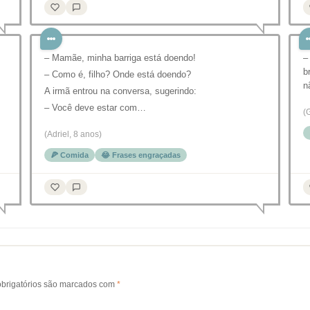
– Mamãe, minha barriga está doendo!
–
b
– Como é, filho? Onde está doendo?
n
A irmã entrou na conversa, sugerindo:
– Você deve estar com…
(
(Adriel, 8 anos)
🍕 Comida
😂 Frases engraçadas
brigatórios são marcados com
*