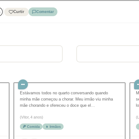
Curtir
Comentar
Estávamos todos no quarto conversando quando
M
minha mãe começou a chorar. Meu irmão viu minha
s
mãe chorando e ofereceu o doce que el…
l
(Vitor, 4 anos)
(
🍕 Comida
👧 Irmãos