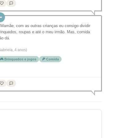
 Mamãe, com as outras crianças eu consigo dividir
rinquedos, roupas e até o meu irmão. Mas, comida
ão dá.
Gabriela, 4 anos)
🎮 Brinquedos e jogos
🍕 Comida