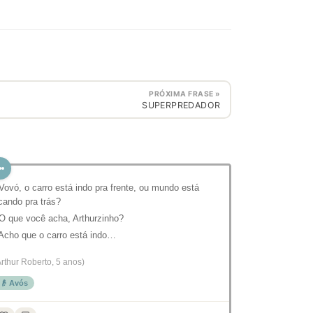
PRÓXIMA FRASE »
SUPERPREDADOR
 Vovó, o carro está indo pra frente, ou mundo está
icando pra trás?
 O que você acha, Arthurzinho?
 Acho que o carro está indo…
Arthur Roberto, 5 anos)
👴 Avós