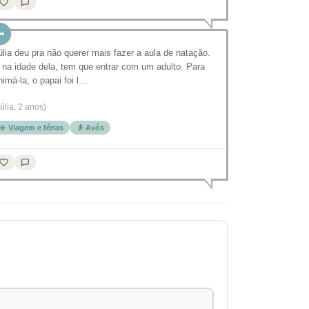
úlia deu pra não querer mais fazer a aula de natação.
 na idade dela, tem que entrar com um adulto. Para
nimá-la, o papai foi l…
Júlia, 2 anos)
✈️ Viagem e férias
👴 Avós