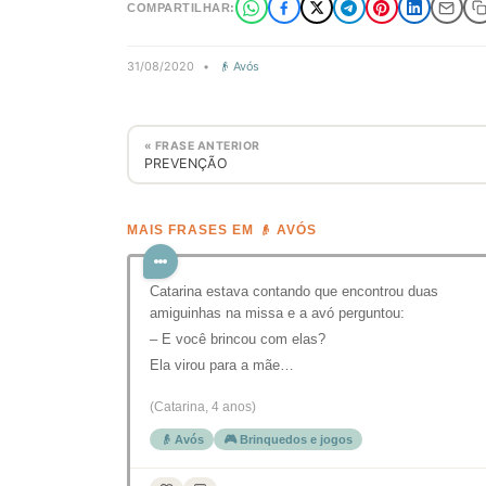
COMPARTILHAR:
31/08/2020
•
👴 Avós
« FRASE ANTERIOR
PREVENÇÃO
MAIS FRASES EM 👴 AVÓS
Catarina estava contando que encontrou duas
amiguinhas na missa e a avó perguntou:
– E você brincou com elas?
Ela virou para a mãe…
(Catarina, 4 anos)
👴 Avós
🎮 Brinquedos e jogos