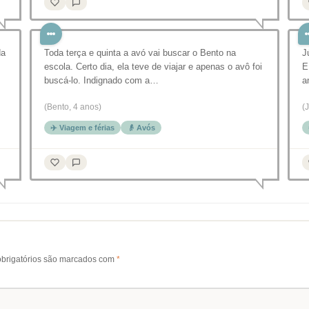
da
Toda terça e quinta a avó vai buscar o Bento na
J
escola. Certo dia, ela teve de viajar e apenas o avô foi
E
buscá-lo. Indignado com a…
a
(Bento, 4 anos)
(
✈️ Viagem e férias
👴 Avós
brigatórios são marcados com
*