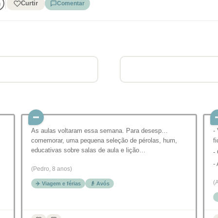
Curtir
Comentar
As aulas voltaram essa semana. Para desesp…
-
comemorar, uma pequena seleção de pérolas, hum,
f
educativas sobre salas de aula e lição…
-
-
(Pedro, 8 anos)
(
✈️ Viagem e férias
👴 Avós