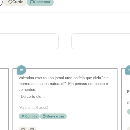
Curtir
Comentar
Valentina escutou no jornal uma notícia que dizia "ele
–
morreu de causas naturais!". Ela pensou um pouco e
–
comentou:
E
- De certo ele…
(
(Valentina, 6 anos)
🍕 Comida
😇 Morte e céu