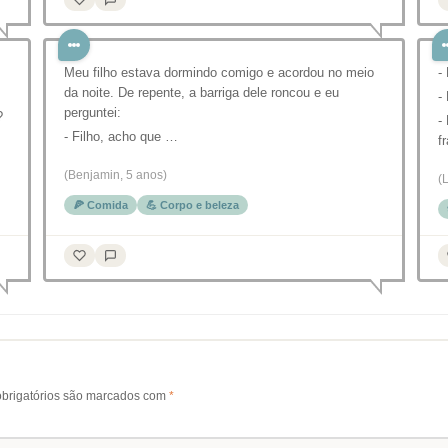
m
Meu filho estava dormindo comigo e acordou no meio
-
da noite. De repente, a barriga dele roncou e eu
-
perguntei:
?
-
- Filho, acho que …
f
(Benjamin, 5 anos)
(
🍕 Comida
💪 Corpo e beleza
brigatórios são marcados com
*