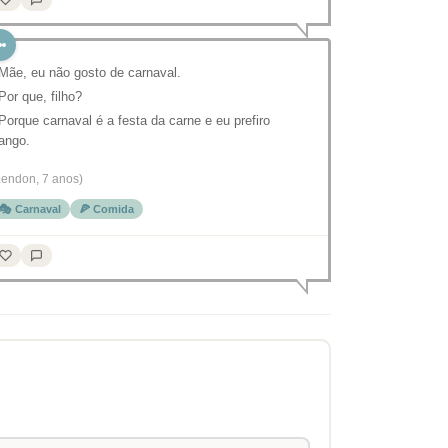
 Mãe, eu não gosto de carnaval.
 Por que, filho?
 Porque carnaval é a festa da carne e eu prefiro
rango.
Lendon, 7 anos)
🎭 Carnaval
🍕 Comida