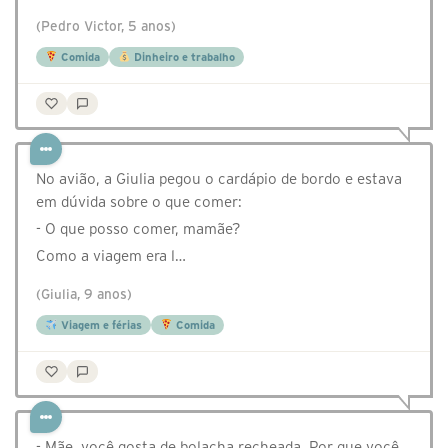
(Pedro Victor, 5 anos)
Comida
Dinheiro e trabalho
No avião, a Giulia pegou o cardápio de bordo e estava
em dúvida sobre o que comer:
- O que posso comer, mamãe?
Como a viagem era l…
(Giulia, 9 anos)
Viagem e férias
Comida
- Mãe, você gosta de bolacha recheada. Por que você