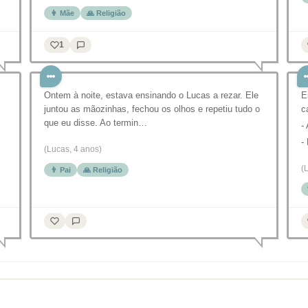
👩 Mãe
🙏 Religião
1
Ontem à noite, estava ensinando o Lucas a rezar. Ele
E
juntou as mãozinhas, fechou os olhos e repetiu tudo o
c
que eu disse. Ao termin…
-
-
(Lucas, 4 anos)
(
👨 Pai
🙏 Religião