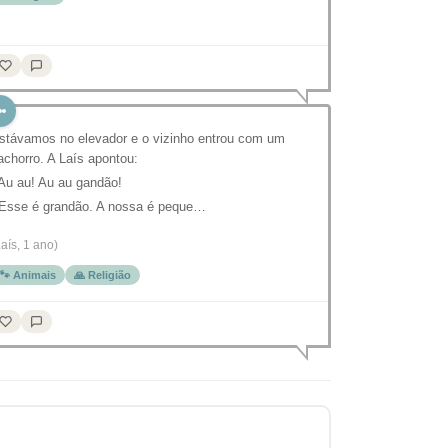
stávamos no elevador e o vizinho entrou com um
achorro. A Laís apontou:
 Au au! Au au gandão!
 Esse é grandão. A nossa é peque…
Laís, 1 ano)
🐾 Animais
🙏 Religião