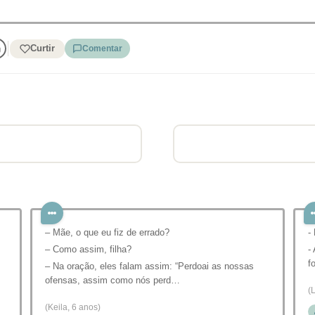
Curtir
Comentar
– Mãe, o que eu fiz de errado?
-
– Como assim, filha?
-
f
– Na oração, eles falam assim: “Perdoai as nossas
ofensas, assim como nós perd…
(
(Keila, 6 anos)