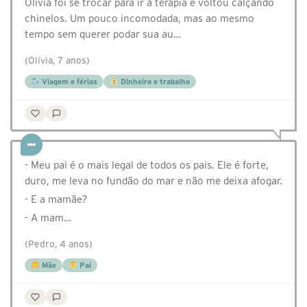
Olívia foi se trocar para ir à terapia e voltou calçando
chinelos. Um pouco incomodada, mas ao mesmo
tempo sem querer podar sua au…
(Olívia, 7 anos)
Viagem e férias
Dinheiro e trabalho
- Meu pai é o mais legal de todos os pais. Ele é forte,
duro, me leva no fundão do mar e não me deixa afogar.
- E a mamãe?
- A mam…
(Pedro, 4 anos)
Mãe
Pai