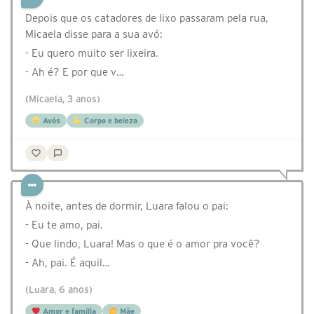
Depois que os catadores de lixo passaram pela rua,
Micaela disse para a sua avó:
- Eu quero muito ser lixeira.
- Ah é? E por que v…
(Micaela, 3 anos)
Avós
Corpo e beleza
À noite, antes de dormir, Luara falou o pai:
- Eu te amo, pai.
- Que lindo, Luara! Mas o que é o amor pra você?
- Ah, pai. É aquil…
(Luara, 6 anos)
Amor e família
Mãe