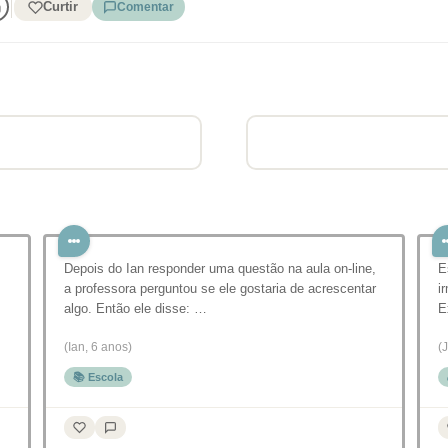
Curtir
Comentar
Depois do Ian responder uma questão na aula on-line,
E
a professora perguntou se ele gostaria de acrescentar
i
algo. Então ele disse: …
E
(Ian, 6 anos)
(
📚 Escola