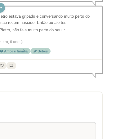
ietro estava gripado e conversando muito perto do
rmão recém-nascido. Então eu alertei:
 Pietro, não fala muito perto do seu ir…
Pietro, 6 anos)
❤️ Amor e família
👶 Bebês