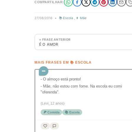
COMPARTILHAR:
27/08/2016
•
📚 Escola
,
👩 Mãe
« FRASE ANTERIOR
É O AMOR
MAIS FRASES EM 📚 ESCOLA
- O almoço está pronto!
- Mãe, não estou com fome. Na escola eu comi
"oferenda".
(Levi, 12 anos)
🍕 Comida
📚 Escola