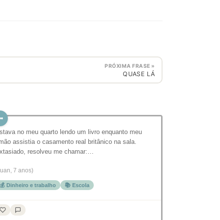
PRÓXIMA FRASE »
QUASE LÁ
stava no meu quarto lendo um livro enquanto meu
rmão assistia o casamento real britânico na sala.
xtasiado, resolveu me chamar:…
Juan, 7 anos)
💰 Dinheiro e trabalho
📚 Escola