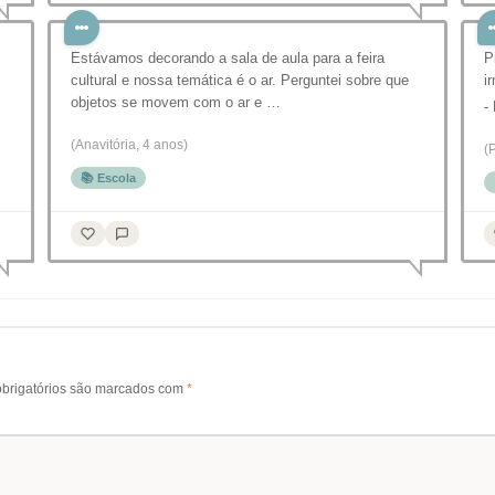
Estávamos decorando a sala de aula para a feira
P
cultural e nossa temática é o ar. Perguntei sobre que
i
objetos se movem com o ar e …
-
(Anavitória, 4 anos)
(
📚 Escola
brigatórios são marcados com
*