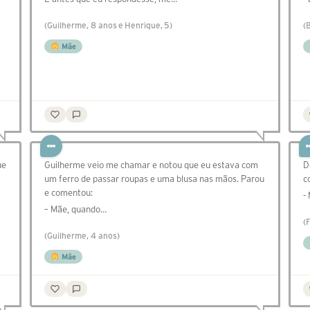
(Guilherme, 8 anos e Henrique, 5)
(
Mãe
ue
Guilherme veio me chamar e notou que eu estava com
D
um ferro de passar roupas e uma blusa nas mãos. Parou
c
e comentou:
-
– Mãe, quando…
(
(Guilherme, 4 anos)
Mãe