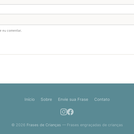
e eu comentar.
Início
Sobre
Envie sua Frase
Contato
© 2026
Frases de Crianças
— Frases engraçadas de crianças