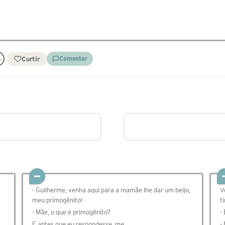
Curtir
Comentar
- Guilherme, venha aqui para a mamãe lhe dar um beijo,
V
meu primogênito!
t
- Mãe, o que é primogênito?
-
E antes que eu respondesse, me…
- 