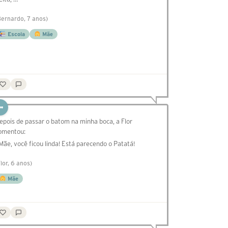
Bernardo, 7 anos)
Escola
Mãe
epois de passar o batom na minha boca, a Flor
omentou:
 Mãe, você ficou linda! Está parecendo o Patatá!
Flor, 6 anos)
Mãe