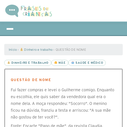
Início
›
Dinheiro e trabalho
›
QUESTÃO DE NOME
DINHEIRO E TRABALHO
MÃE
SAÚDE E MÉDICO
QUESTÃO DE NOME
Fui fazer compras e levei o Guilherme comigo. Enquanto
eu escolhia, ele quis saber da vendedora qual era o
nome dela. A moça respondeu: "Socorro". O menino
ficou na dúvida, franziu a testa e arriscou: "A sua mãe
não gostou de ter você?".
Fonte: Encarte "Papo de mãe", da revista Claudia.