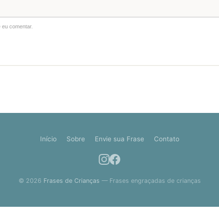
 eu comentar.
Início
Sobre
Envie sua Frase
Contato
© 2026
Frases de Crianças
— Frases engraçadas de crianças