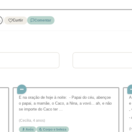
Curtir
Comentar
E na oração de hoje à noite: - Papai do céu, abençoe
A
o papai, a mamãe, o Caco, a Nina, a vovó... ah, e não
e
se importe do Caco ter …
-
-
(Cecília, 4 anos)
(
👴 Avós
💪 Corpo e beleza