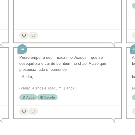
Pedro empurra seu irmãozinho Joaquim, que se
A
desequilibra e cai de bumbum no chão. A avó que
b
presencia tudo o repreende:
-
- Pedro, …
b
(Pedro, 4 anos e Joaquim, 1 ano)
(
👴 Avós
📚 Escola