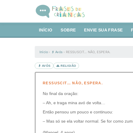
INÍCIO
SOBRE
ENVIE SUA FRASE
Início
›
👴 Avós
›
RESSUSCIT… NÃO, ESPERA.
👴 AVÓS
🙏 RELIGIÃO
RESSUSCIT… NÃO, ESPERA.
No final da oração:
– Ah, e traga mina avó de volta…
Então pensou um pouco e continuou:
– Mas só se ela voltar normal. Se for como zumb
(Manoel, 4 anos)