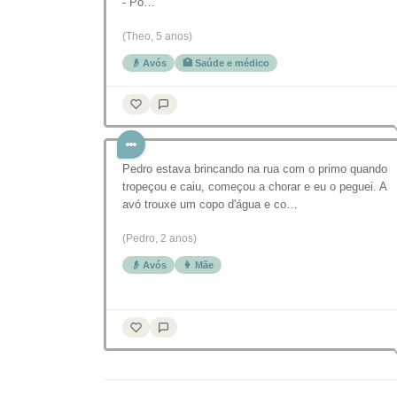
- Po…
(Theo, 5 anos)
👴 Avós
🏥 Saúde e médico
Pedro estava brincando na rua com o primo quando
tropeçou e caiu, começou a chorar e eu o peguei. A
avó trouxe um copo d'água e co…
(Pedro, 2 anos)
👴 Avós
👩 Mãe