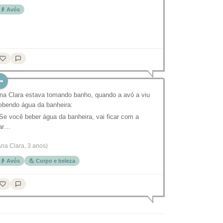
👴 Avós
na Clara estava tomando banho, quando a avó a viu
ebendo água da banheira:
 Se você beber água da banheira, vai ficar com a
ar…
Ana Clara, 3 anos)
👴 Avós
💪 Corpo e beleza