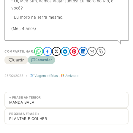
- Oi, Mel! Sim, vamos viajar juntos! Eu moro no Rio, e
você?
- Eu moro na Terra mesmo.
(Mel, 4 anos)
COMPARTILHAR:
Curtir
Comentar
25/02/2023
•
Viagem e férias
,
Amizade
« FRASE ANTERIOR
MANDA BALA
PRÓXIMA FRASE »
PLANTAR E COLHER