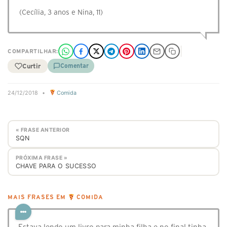
(Cecília, 3 anos e Nina, 11)
COMPARTILHAR:
Curtir
Comentar
24/12/2018
•
Comida
« FRASE ANTERIOR
SQN
PRÓXIMA FRASE »
CHAVE PARA O SUCESSO
MAIS FRASES EM
COMIDA
Estava lendo um livro para minha filha e no final tinha