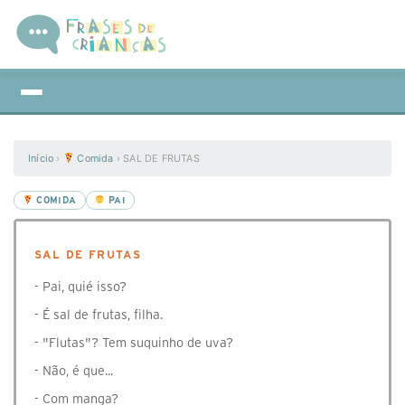
Início
›
Comida
›
SAL DE FRUTAS
COMIDA
PAI
SAL DE FRUTAS
- Pai, quié isso?
- É sal de frutas, filha.
- "Flutas"? Tem suquinho de uva?
- Não, é que...
- Com manga?