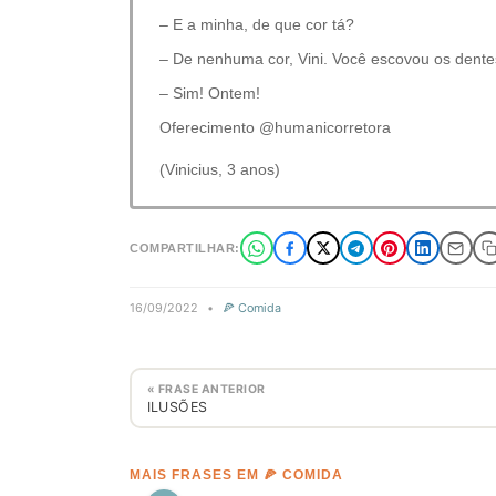
– E a minha, de que cor tá?
– De nenhuma cor, Vini. Você escovou os dent
– Sim! Ontem!
Oferecimento @humanicorretora
(Vinicius, 3 anos)
COMPARTILHAR:
16/09/2022
•
🍕 Comida
« FRASE ANTERIOR
ILUSÕES
MAIS FRASES EM 🍕 COMIDA