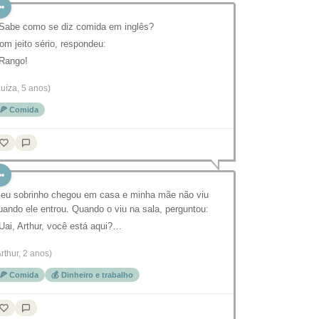
 Sabe como se diz comida em inglês?
om jeito sério, respondeu:
 Rango!
Luíza, 5 anos)
🍕 Comida
eu sobrinho chegou em casa e minha mãe não viu
uando ele entrou. Quando o viu na sala, perguntou:
 Uai, Arthur, você está aqui?…
Arthur, 2 anos)
🍕 Comida
💰 Dinheiro e trabalho