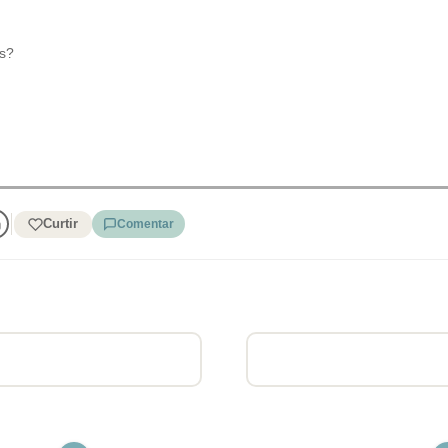
es?
Curtir
Comentar