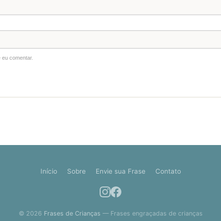
 eu comentar.
Início
Sobre
Envie sua Frase
Contato
© 2026
Frases de Crianças
— Frases engraçadas de crianças