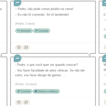
la
– Pedro, não pode comer pirulito na cama!
-
– Eu não tô comendo. Só tô lambendo!
C
-
(Pedro, 3 anos)
(
🐾 Animais
🍕 Comida
- Pedro, o que você quer ser quando crescer?
M
:
q
- Vou fazer faculdade de artes cênicas. Se não der
certo, vou fazer design de games. …
-
(Pedro, 10 anos)
(
🍕 Comida
🏥 Saúde e médico