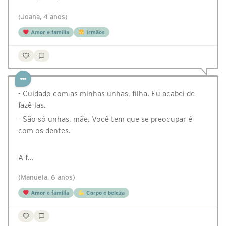
(Joana, 4 anos)
Amor e família
Irmãos
- Cuidado com as minhas unhas, filha. Eu acabei de
fazê-las.
- São só unhas, mãe. Você tem que se preocupar é
com os dentes.
⠀
A f…
(Manuela, 6 anos)
Amor e família
Corpo e beleza