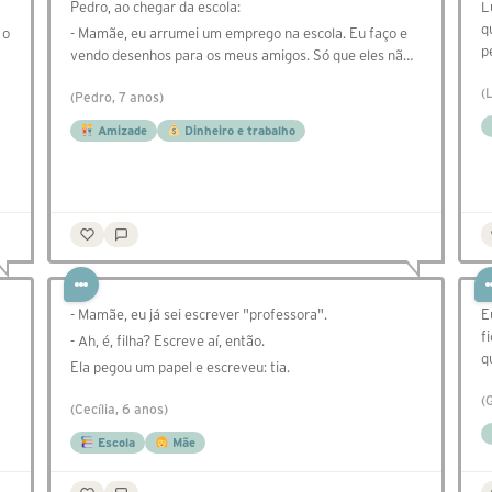
Pedro, ao chegar da escola:
L
q
 o
- Mamãe, eu arrumei um emprego na escola. Eu faço e
p
vendo desenhos para os meus amigos. Só que eles nã…
(
(Pedro, 7 anos)
Amizade
Dinheiro e trabalho
- Mamãe, eu já sei escrever "professora".
E
f
- Ah, é, filha? Escreve aí, então.
q
Ela pegou um papel e escreveu: tia.
(
(Cecília, 6 anos)
Escola
Mãe