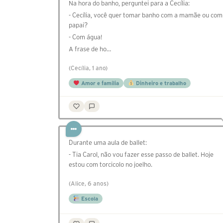
Na hora do banho, perguntei para a Cecília:
- Cecília, você quer tomar banho com a mamãe ou com
papai?
- Com água!
A frase de ho…
(Cecília, 1 ano)
Amor e família
Dinheiro e trabalho
Durante uma aula de ballet:
- Tia Carol, não vou fazer esse passo de ballet. Hoje
estou com torcicolo no joelho.
(Alice, 6 anos)
Escola