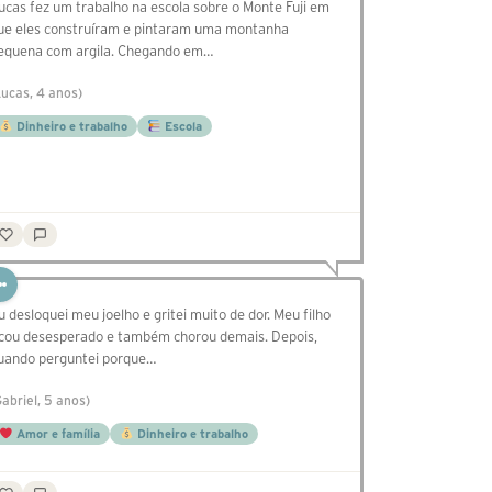
ucas fez um trabalho na escola sobre o Monte Fuji em
ue eles construíram e pintaram uma montanha
equena com argila. Chegando em…
Lucas, 4 anos)
Dinheiro e trabalho
Escola
u desloquei meu joelho e gritei muito de dor. Meu filho
icou desesperado e também chorou demais. Depois,
uando perguntei porque…
Gabriel, 5 anos)
Amor e família
Dinheiro e trabalho