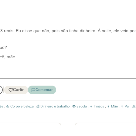
reais. Eu disse que não, pois não tinha dinheiro. À noite, ele veio p
quê?
ocê, mãe.
Curtir
Comentar
ês
,
💪 Corpo e beleza
,
💰 Dinheiro e trabalho
,
📚 Escola
,
👧 Irmãos
,
👩 Mãe
,
👨 Pai
,
🙏