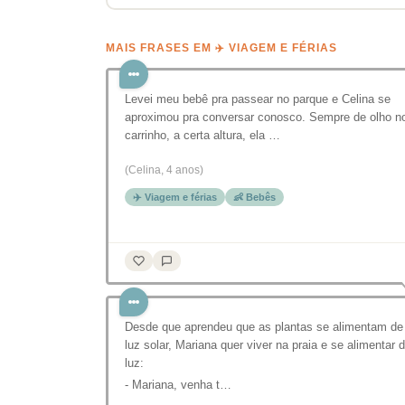
MAIS FRASES EM ✈️ VIAGEM E FÉRIAS
Levei meu bebê pra passear no parque e Celina se
aproximou pra conversar conosco. Sempre de olho n
carrinho, a certa altura, ela …
(Celina, 4 anos)
✈️ Viagem e férias
👶 Bebês
Desde que aprendeu que as plantas se alimentam de
luz solar, Mariana quer viver na praia e se alimentar 
luz:
- Mariana, venha t…