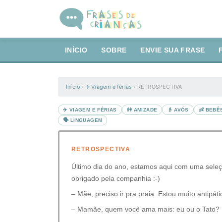
INÍCIO
SOBRE
ENVIE SUA FRASE
Início
›
✈️ Viagem e férias
›
RETROSPECTIVA
✈️ VIAGEM E FÉRIAS
👫 AMIZADE
👴 AVÓS
👶 BEBÊ
🗣️ LINGUAGEM
RETROSPECTIVA
Último dia do ano, estamos aqui com uma seleçã
obrigado pela companhia :-)
– Mãe, preciso ir pra praia. Estou muito antipáti
– Mamãe, quem você ama mais: eu ou o Tato?