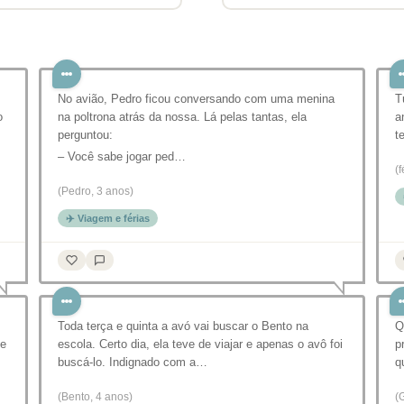
No avião, Pedro ficou conversando com uma menina
T
o
na poltrona atrás da nossa. Lá pelas tantas, ela
a
perguntou:
t
– Você sabe jogar ped…
(
(Pedro, 3 anos)
✈️ Viagem e férias
Toda terça e quinta a avó vai buscar o Bento na
Q
de
escola. Certo dia, ela teve de viajar e apenas o avô foi
p
buscá-lo. Indignado com a…
q
(Bento, 4 anos)
(