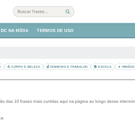
Buscar
FDC NA MÍDIA
TERMOS DE USO
S
💪 CORPO E BELEZA
💰 DINHEIRO E TRABALHO
📚 ESCOLA
👧 IRMÃOS
o das 10 frases mais curtidas aqui na página ao longo desse interminá
ca.