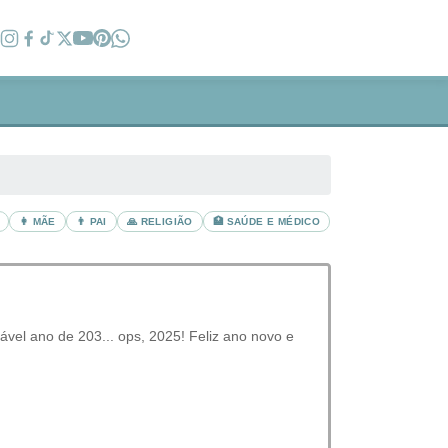
👩 MÃE
👨 PAI
🙏 RELIGIÃO
🏥 SAÚDE E MÉDICO
vel ano de 203... ops, 2025! Feliz ano novo e