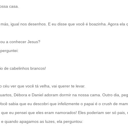
nossa casa.
más, igual nos desenhos. E eu disse que você é boazinha. Agora ela q
gou a conhecer Jesus?
perguntei:
eio de cabelinhos brancos!
 céu ver que você tá velha, vai querer te levar.
uartos, Débora e Daniel adoram dormir na nossa cama. Outro dia, pe
Você sabia que eu descobri que infelizmente o papai é o crush de m
 que eu pensei que eles eram namorados! Eles poderiam ser só pais,
sa e quando apagamos as luzes, ela perguntou: