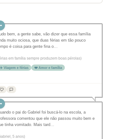
udo bem, a gente sabe, vão dizer que essa família
nda muito ociosa, que duas férias em tão pouco
empo é coisa para gente fina o…
férias em família sempre produzem boas pérolas)
✈️ Viagem e férias
❤️ Amor e família
uando o pai do Gabriel foi buscá-lo na escola, a
rofessora comentou que ele não passou muito bem e
ue tinha vomitado. Mais tard…
Gabriel, 5 anos)