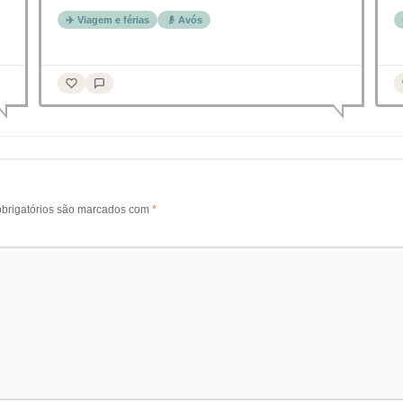
✈️ Viagem e férias
👴 Avós
brigatórios são marcados com
*