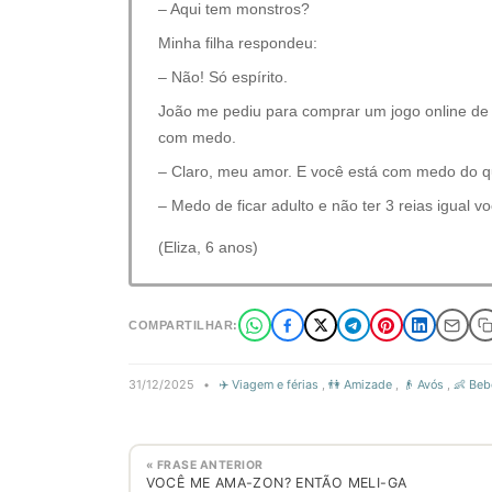
– Aqui tem monstros?
Minha filha respondeu:
– Não! Só espírito.
João me pediu para comprar um jogo online de 3 
com medo.
– Claro, meu amor. E você está com medo do 
– Medo de ficar adulto e não ter 3 reias igual v
(Eliza, 6 anos)
COMPARTILHAR:
31/12/2025
•
✈️ Viagem e férias
,
👫 Amizade
,
👴 Avós
,
👶 Beb
« FRASE ANTERIOR
VOCÊ ME AMA-ZON? ENTÃO MELI-GA