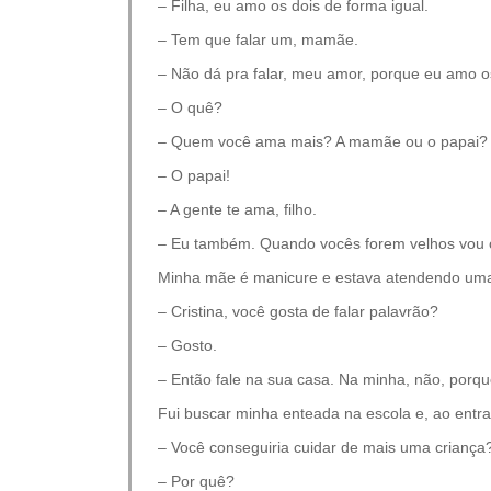
– Filha, eu amo os dois de forma igual.
– Tem que falar um, mamãe.
– Não dá pra falar, meu amor, porque eu amo o
– O quê?
– Quem você ama mais? A mamãe ou o papai?
– O papai!
– A gente te ama, filho.
– Eu também. Quando vocês forem velhos vou c
Minha mãe é manicure e estava atendendo uma c
– Cristina, você gosta de falar palavrão?
– Gosto.
– Então fale na sua casa. Na minha, não, porque
Fui buscar minha enteada na escola e, ao entra
– Você conseguiria cuidar de mais uma criança
– Por quê?