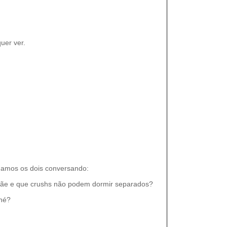
uer ver.
gamos os dois conversando:
amãe e que crushs não podem dormir separados?
 né?