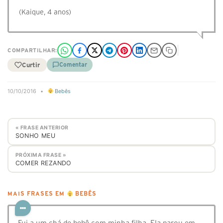
(Kaique, 4 anos)
COMPARTILHAR:
Curtir
Comentar
10/10/2016
•
Bebês
« FRASE ANTERIOR
SONHO MEU
PRÓXIMA FRASE »
COMER REZANDO
MAIS FRASES EM
BEBÊS
Fui a um chá de bebê com minha filha. Ela parou em