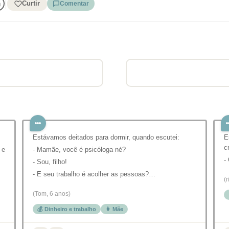
Curtir
Comentar
Estávamos deitados para dormir, quando escutei:
E
c
 e
- Mamãe, você é psicóloga né?
-
- Sou, filho!
- E seu trabalho é acolher as pessoas?…
(r
(Tom, 6 anos)
💰 Dinheiro e trabalho
👩 Mãe