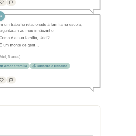
m um trabalho relacionado à família na escola,
erguntaram ao meu irmãozinho:
 Como é a sua família, Uriel?
 É um monte de gent…
Uriel, 5 anos)
❤️ Amor e família
💰 Dinheiro e trabalho