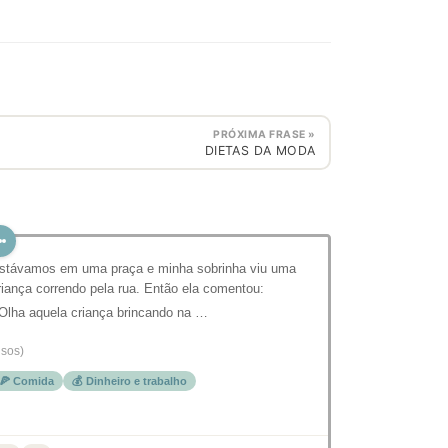
PRÓXIMA FRASE »
DIETAS DA MODA
stávamos em uma praça e minha sobrinha viu uma
riança correndo pela rua. Então ela comentou:
 Olha aquela criança brincando na …
isos)
🍕 Comida
💰 Dinheiro e trabalho