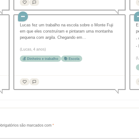
Lucas fez um trabalho na escola sobre o Monte Fuji
E
em que eles construíram e pintaram uma montanha
p
pequena com argila. Chegando em…
-
-
(Lucas, 4 anos)
(
💰 Dinheiro e trabalho
📚 Escola
brigatórios são marcados com
*