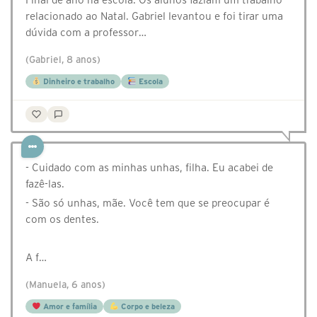
relacionado ao Natal. Gabriel levantou e foi tirar uma
dúvida com a professor…
(Gabriel, 8 anos)
Dinheiro e trabalho
Escola
- Cuidado com as minhas unhas, filha. Eu acabei de
fazê-las.
- São só unhas, mãe. Você tem que se preocupar é
com os dentes.
⠀
A f…
(Manuela, 6 anos)
Amor e família
Corpo e beleza