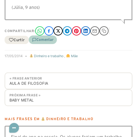
(Júlia, 9 anos)
COMPARTILHAR:
Curtir
Comentar
17/05/2014
•
Dinheiro e trabalho
,
Mãe
« FRASE ANTERIOR
AULA DE FILOSOFIA
PRÓXIMA FRASE »
BABY METAL
MAIS FRASES EM
DINHEIRO E TRABALHO
Final de ano na escola. Os alunos faziam um trabalho