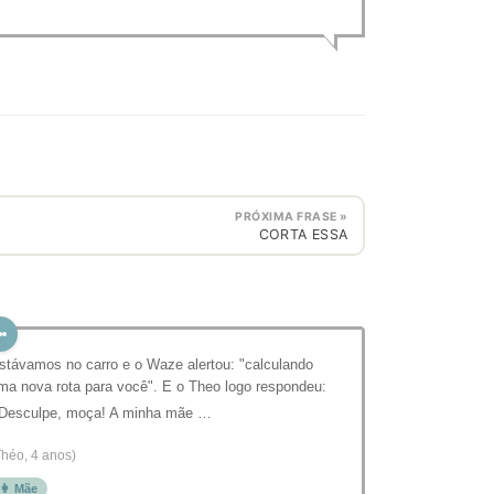
PRÓXIMA FRASE »
CORTA ESSA
stávamos no carro e o Waze alertou: "calculando
ma nova rota para você". E o Theo logo respondeu:
 Desculpe, moça! A minha mãe …
Théo, 4 anos)
👩 Mãe