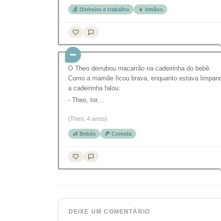
💰 Dinheiro e trabalho
👧 Irmãos
O Theo derrubou macarrão na cadeirinha do bebê.
Como a mamãe ficou brava, enquanto estava limpan
a cadeirinha falou:
- Theo, tor…
(Theo, 4 anos)
👶 Bebês
🍕 Comida
DEIXE UM COMENTÁRIO