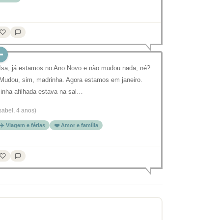
 Isa, já estamos no Ano Novo e não mudou nada, né?
 Mudou, sim, madrinha. Agora estamos em janeiro.
inha afilhada estava na sal…
Isabel, 4 anos)
✈️ Viagem e férias
❤️ Amor e família