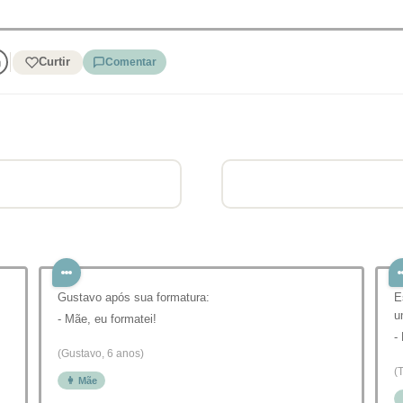
Curtir
Comentar
Gustavo após sua formatura:
E
u
- Mãe, eu formatei!
-
(Gustavo, 6 anos)
(
👩 Mãe