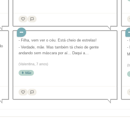
- Filha, vem ver o céu. Está cheio de estrelas!
-
do
- Verdade, mãe. Mas também tá cheio de gente
-
andando sem máscara por aí... Daqui a…
M
(Valentina, 7 anos)
(
👩 Mãe