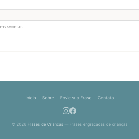
e eu comentar.
Início
Sobre
Envie sua Frase
Contato
© 2026
Frases de Crianças
— Frases engraçadas de crianças