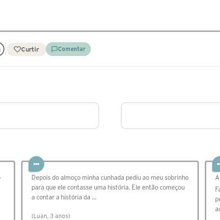
Curtir
Comentar
o
Depois do almoço minha cunhada pediu ao meu sobrinho
A
para que ele contasse uma história. Ele então começou
F
a contar a história da …
p
a
(Luan, 3 anos)