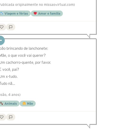
Publicada originalmente no missaovirtual.com)
Viagem e férias
Amor e família
oão brincando de lanchonete:
 Mãe, o que você vai querer?
 Um cachorro-quente, por favor.
 E você, pai?
 Um x-tudo.
 Tudo nã…
João, 4 anos)
Animais
Mãe