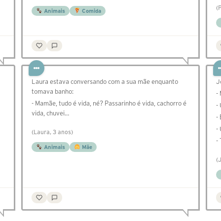
(
Animais
Comida
Laura estava conversando com a sua mãe enquanto
J
tomava banho:
-
- Mamãe, tudo é vida, né? Passarinho é vida, cachorro é
-
vida, chuvei…
-
-
(Laura, 3 anos)
-
Animais
Mãe
(