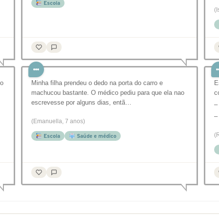
Escola
(
no
Minha filha prendeu o dedo na porta do carro e
E
machucou bastante. O médico pediu para que ela nao
c
escrevesse por alguns dias, entã…
–
–
(Emanuella, 7 anos)
(
Escola
Saúde e médico