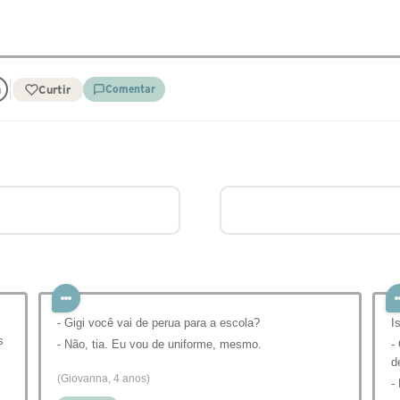
Curtir
Comentar
- Gigi você vai de perua para a escola?
I
s
- Não, tia. Eu vou de uniforme, mesmo.
-
d
(Giovanna, 4 anos)
-