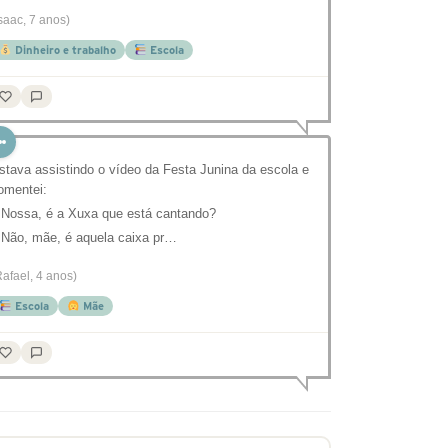
Isaac, 7 anos)
Dinheiro e trabalho
Escola
stava assistindo o vídeo da Festa Junina da escola e
omentei:
 Nossa, é a Xuxa que está cantando?
 Não, mãe, é aquela caixa pr…
Rafael, 4 anos)
Escola
Mãe