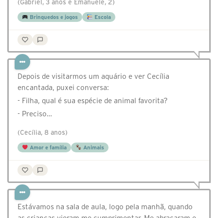
(Gabriel, 3 anos e Emanuele, 2)
Brinquedos e jogos
Escola
Depois de visitarmos um aquário e ver Cecília
encantada, puxei conversa:
- Filha, qual é sua espécie de animal favorita?
- Preciso…
(Cecília, 8 anos)
Amor e família
Animais
Estávamos na sala de aula, logo pela manhã, quando
as crianças vieram me cumprimentar. Me abraçaram e