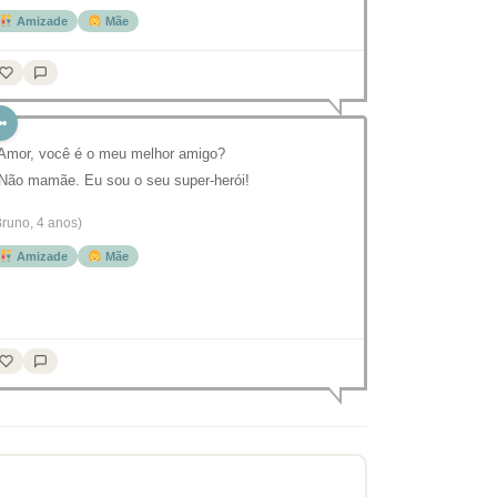
Amizade
Mãe
 Amor, você é o meu melhor amigo?
 Não mamãe. Eu sou o seu super-herói!
Bruno, 4 anos)
Amizade
Mãe