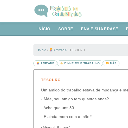
INÍCIO
SOBRE
ENVIE SUA FRASE
Início
›
Amizade
›
TESOURO
AMIZADE
DINHEIRO E TRABALHO
MÃE
TESOURO
Um amigo do trabalho estava de mudança e me l
- Mãe, seu amigo tem quantos anos?
- Acho que uns 30.
- E ainda mora com a mãe?
(Miguel, 8 anos)