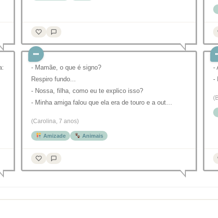
a:
- Mamãe, o que é signo?
-
Respiro fundo...
-
- Nossa, filha, como eu te explico isso?
(
- Minha amiga falou que ela era de touro e a out…
(Carolina, 7 anos)
Amizade
Animais