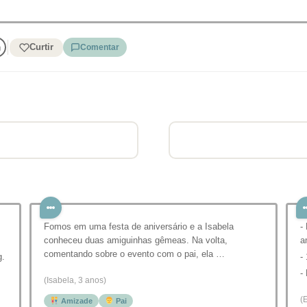
Curtir
Comentar
Fomos em uma festa de aniversário e a Isabela
-
conheceu duas amiguinhas gêmeas. Na volta,
a
comentando sobre o evento com o pai, ela …
g.
-
-
(Isabela, 3 anos)
(
Amizade
Pai