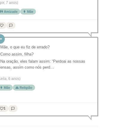
Igor, 7 anos)
👫 Amizade
👩 Mãe
 Mãe, o que eu fiz de errado?
 Como assim, filha?
 Na oração, eles falam assim: “Perdoai as nossas
fensas, assim como nós perd…
Keila, 6 anos)
👩 Mãe
🙏 Religião
1