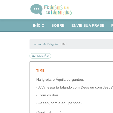
INÍCIO
SOBRE
ENVIE SUA FRASE
Início
›
🙏 Religião
›
TIME
🙏 RELIGIÃO
TIME
Na igreja, o Áquila perguntou:
- A Vanessa tá falando com Deus ou com Jesus
- Com os dois...
- Aaaah, com a equipe toda?!
(Áquila, 6 anos)