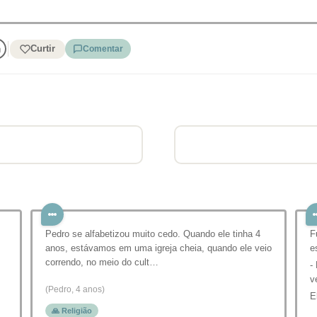
Curtir
Comentar
Pedro se alfabetizou muito cedo. Quando ele tinha 4
F
anos, estávamos em uma igreja cheia, quando ele veio
e
correndo, no meio do cult…
-
v
(Pedro, 4 anos)
E
🙏 Religião