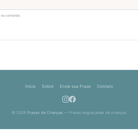
 eu comentar.
Início
Sobre
Envie sua Frase
Contato
© 2026
Frases de Crianças
— Frases engraçadas de crianças