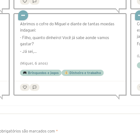
Abrimos o cofre do Miguel e diante de tantas moedas
C
indaguei:
e
j
- Filho, quanto dinheiro! Você já sabe aonde vamos
gastar?
F
- Já sei,…
(
(Miguel, 6 anos)
Brinquedos e jogos
Dinheiro e trabalho
brigatórios são marcados com
*