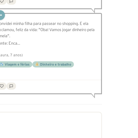
onvidei minha filha para passear no shopping. E ela
xclamou, feliz da vida: "Oba! Vamos jogar dinheiro pela
anela".
onte: Enca…
Laura, 7 anos)
Viagem e férias
Dinheiro e trabalho