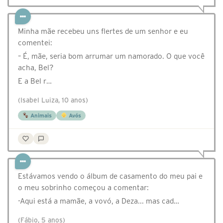
Minha mãe recebeu uns flertes de um senhor e eu
comentei:
– É, mãe, seria bom arrumar um namorado. O que você
acha, Bel?
E a Bel r…
(Isabel Luiza, 10 anos)
Animais
Avós
Estávamos vendo o álbum de casamento do meu pai e
o meu sobrinho começou a comentar:
-Aqui está a mamãe, a vovó, a Deza... mas cad…
(Fábio, 5 anos)