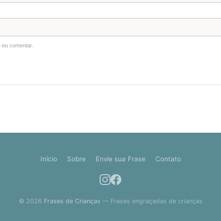
 eu comentar.
Início
Sobre
Envie sua Frase
Contato
© 2026
Frases de Crianças
— Frases engraçadas de crianças