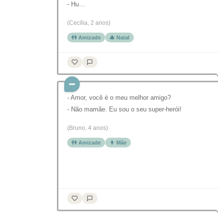
- Hu…
(Cecília, 2 anos)
👫 Amizade
🎄 Natal
- Amor, você é o meu melhor amigo?
- Não mamãe. Eu sou o seu super-herói!
(Bruno, 4 anos)
👫 Amizade
👩 Mãe