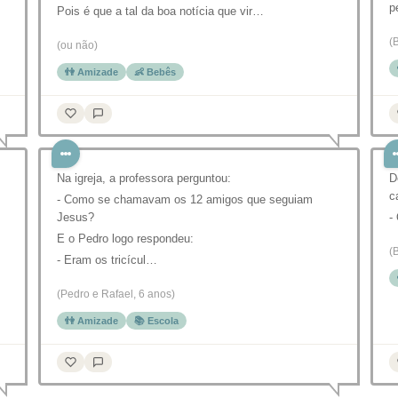
p
Pois é que a tal da boa notícia que vir…
(
(ou não)
👫 Amizade
👶 Bebês
Na igreja, a professora perguntou:
D
c
- Como se chamavam os 12 amigos que seguiam
Jesus?
-
E o Pedro logo respondeu:
(
- Eram os tricícul…
(Pedro e Rafael, 6 anos)
👫 Amizade
📚 Escola