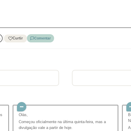
Curtir
Comentar
os
Olás,
B
N
Começou oficialmente na última quinta-feira, mas a
divulgação vale a partir de hoje.
A