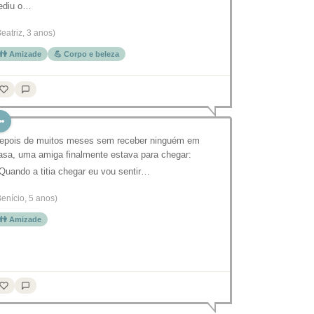
ediu o…
Beatriz, 3 anos)
👫 Amizade
💪 Corpo e beleza
epois de muitos meses sem receber ninguém em
asa, uma amiga finalmente estava para chegar:
 Quando a titia chegar eu vou sentir…
Benício, 5 anos)
👫 Amizade