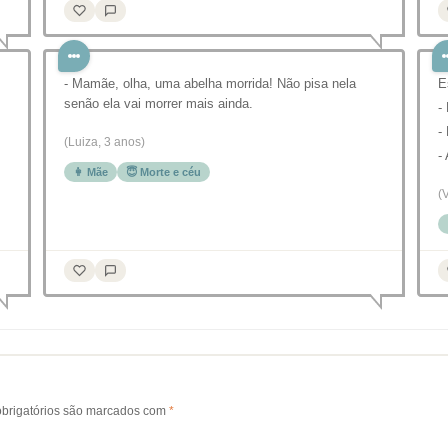
- Mamãe, olha, uma abelha morrida! Não pisa nela
E
senão ela vai morrer mais ainda.
-
-
(Luiza, 3 anos)
-
👩 Mãe
😇 Morte e céu
(V
brigatórios são marcados com
*