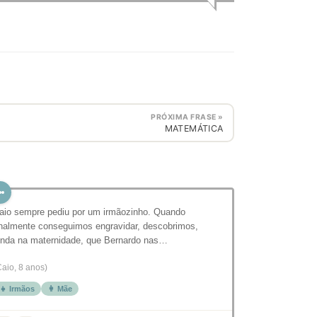
PRÓXIMA FRASE »
MATEMÁTICA
aio sempre pediu por um irmãozinho. Quando
inalmente conseguimos engravidar, descobrimos,
inda na maternidade, que Bernardo nas…
Caio, 8 anos)
👧 Irmãos
👩 Mãe