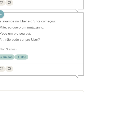
stávamos no Uber e o Vitor começou:
 Mãe, eu quero um irmãozinho.
 Pede um pro seu pai.
 Ah, não pode ser pro Uber?
itor, 3 anos)
👧 Irmãos
👩 Mãe