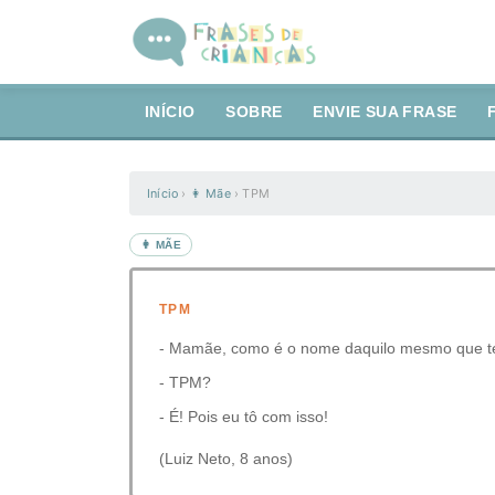
INÍCIO
SOBRE
ENVIE SUA FRASE
Início
›
👩 Mãe
›
TPM
👩 MÃE
TPM
- Mamãe, como é o nome daquilo mesmo que te
- TPM?
- É! Pois eu tô com isso!
(Luiz Neto, 8 anos)