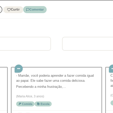
Curtir
Comentar
- Mamãe, você poderia aprender a fazer comida igual
C
ao papai. Ele sabe fazer uma comida deliciosa.
f
a
Percebendo a minha frustração,…
(
(Maria Alice, 3 anos)
🍕 Comida
📚 Escola