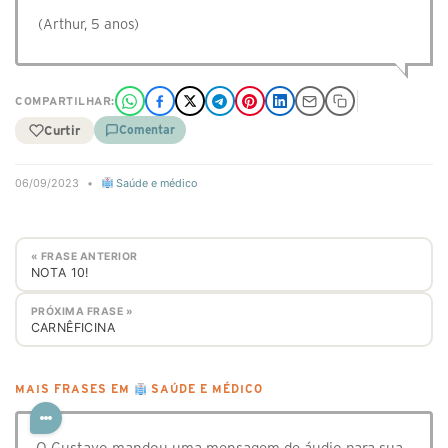
(Arthur, 5 anos)
COMPARTILHAR:
Curtir
Comentar
06/09/2023
•
Saúde e médico
« FRASE ANTERIOR
NOTA 10!
PRÓXIMA FRASE »
CARNÊFICINA
MAIS FRASES EM
SAÚDE E MÉDICO
O Gustavo mandou uma mensagem de áudio para sua