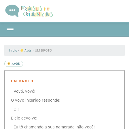
Início
›
Avós
›
UM BROTO
AVÓS
UM BROTO
- Vovó, vovó!
O vovô inxerido responde:
- Oi!
E ele devolve:
- Eu tô chamando a sua namorada, não você!