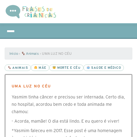
Início
›
Animais
›
UMA LUZ NO CÉU
ANIMAIS
MÃE
MORTE E CÉU
SAÚDE E MÉDICO
UMA LUZ NO CÉU
Yasmim tinha câncer e precisou ser internada. Certo dia,
no hospital, acordou bem cedo e toda animada me
chamou:
- Acorda, mamãe! O dia está lindo. E eu quero é viver!
*Yasmim faleceu em 2017. Esse post é uma homenagem