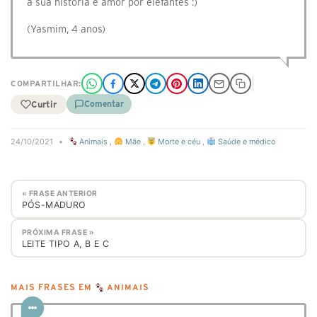
à sua história e amor por elefantes :)
(Yasmim, 4 anos)
COMPARTILHAR:
Curtir
Comentar
24/10/2021
•
Animais
,
Mãe
,
Morte e céu
,
Saúde e médico
« FRASE ANTERIOR
PÓS-MADURO
PRÓXIMA FRASE »
LEITE TIPO A, B E C
MAIS FRASES EM
ANIMAIS