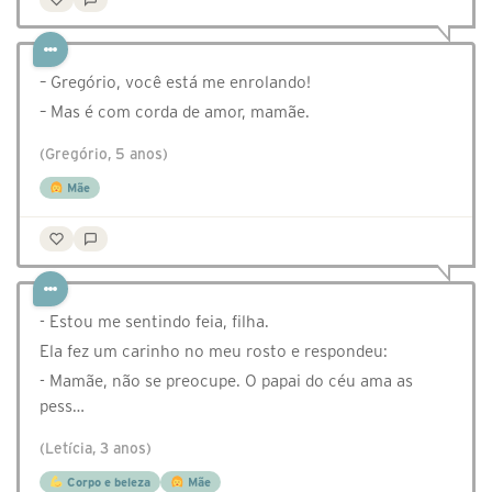
– Gregório, você está me enrolando!
– Mas é com corda de amor, mamãe.
(Gregório, 5 anos)
Mãe
- Estou me sentindo feia, filha.
Ela fez um carinho no meu rosto e respondeu:
- Mamãe, não se preocupe. O papai do céu ama as
pess…
(Letícia, 3 anos)
Corpo e beleza
Mãe