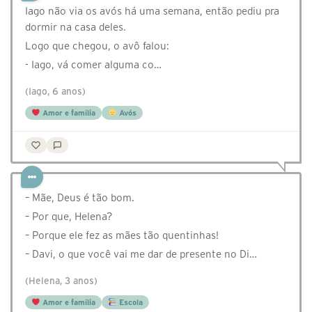
Iago não via os avós há uma semana, então pediu pra
dormir na casa deles.
Logo que chegou, o avô falou:
- Iago, vá comer alguma co…
(Iago, 6 anos)
Amor e família
Avós
– Mãe, Deus é tão bom.
– Por que, Helena?
– Porque ele fez as mães tão quentinhas!
– Davi, o que você vai me dar de presente no Di…
(Helena, 3 anos)
Amor e família
Escola