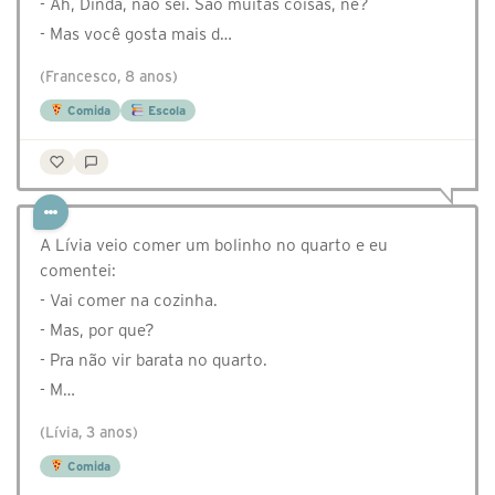
- Ah, Dinda, não sei. São muitas coisas, né?
- Mas você gosta mais d…
(Francesco, 8 anos)
Comida
Escola
A Lívia veio comer um bolinho no quarto e eu
comentei:
- Vai comer na cozinha.
- Mas, por que?
- Pra não vir barata no quarto.
- M…
(Lívia, 3 anos)
Comida