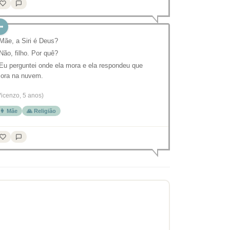
 Mãe, a Siri é Deus?
 Não, filho. Por quê?
 Eu perguntei onde ela mora e ela respondeu que
ora na nuvem.
Vicenzo, 5 anos)
👩 Mãe
🙏 Religião