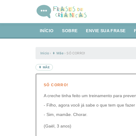
INÍCIO
SOBRE
ENVIE SUA FRASE
Início
›
👩 Mãe
›
SÓ CORRO!
👩 MÃE
SÓ CORRO!
A creche tinha feito um treinamento para preve
- Filho, agora você já sabe o que tem que faze
- Sim, mamãe. Chorar.
(Gaël, 3 anos)