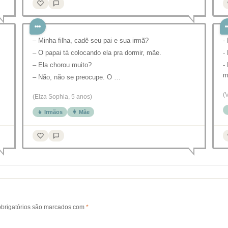
– Minha filha, cadê seu pai e sua irmã?
-
– O papai tá colocando ela pra dormir, mãe.
-
– Ela chorou muito?
-
m
– Não, não se preocupe. O …
(
(Elza Sophia, 5 anos)
👧 Irmãos
👩 Mãe
brigatórios são marcados com
*