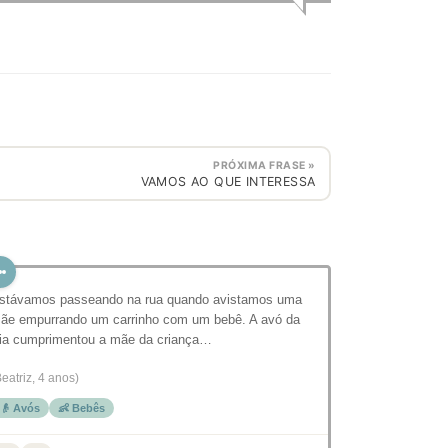
PRÓXIMA FRASE »
VAMOS AO QUE INTERESSA
stávamos passeando na rua quando avistamos uma
ãe empurrando um carrinho com um bebê. A avó da
ia cumprimentou a mãe da criança…
Beatriz, 4 anos)
👴 Avós
👶 Bebês