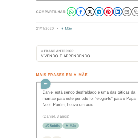
COMPARTILHAR:
21/11/2020
•
👩 Mãe
« FRASE ANTERIOR
VIVENDO E APRENDENDO
MAIS FRASES EM 👩 MÃE
Daniel está sendo desfraldado e uma das táticas da
mamãe para este período foi "elogia-lo" para o Papai
Noel. Porém, houve um acid…
(Daniel, 3 anos)
👶 Bebês
👩 Mãe