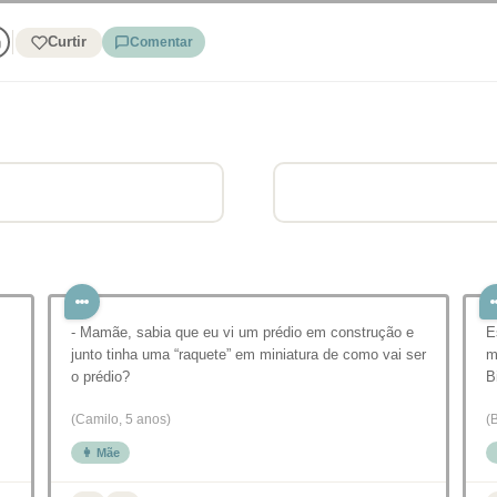
Curtir
Comentar
- Mamãe, sabia que eu vi um prédio em construção e
E
junto tinha uma “raquete” em miniatura de como vai ser
m
o prédio?
B
(Camilo, 5 anos)
(
👩 Mãe