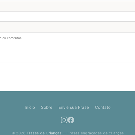
e eu comentar.
Início
Sobre
Envie sua Frase
Contato
© 2026
Frases de Crianças
— Frases engraçadas de crianças