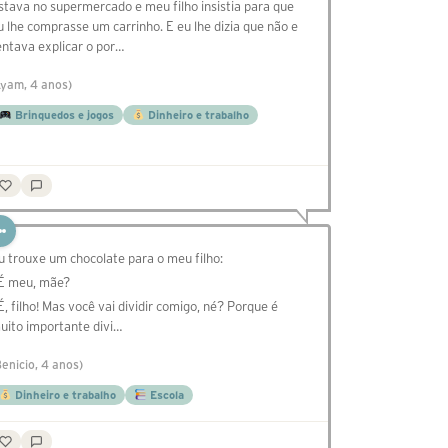
stava no supermercado e meu filho insistia para que
u lhe comprasse um carrinho. E eu lhe dizia que não e
entava explicar o por…
Lyam, 4 anos)
Brinquedos e jogos
Dinheiro e trabalho
u trouxe um chocolate para o meu filho:
 É meu, mãe?
 É, filho! Mas você vai dividir comigo, né? Porque é
uito importante divi…
Benicio, 4 anos)
Dinheiro e trabalho
Escola