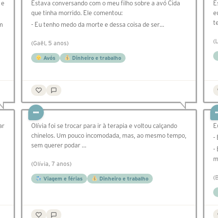
 e
Estava conversando com o meu filho sobre a avó Cida
E
que tinha morrido. Ele comentou:
e
t
om
- Eu tenho medo da morte e dessa coisa de ser…
(
(Gaël, 5 anos)
Avós
Dinheiro e trabalho
ar
⁣⁣⁣⁣Olívia foi se trocar para ir à terapia e voltou calçando
E
chinelos. Um pouco incomodada, mas, ao mesmo tempo,
-
sem querer podar …
-
m
(Olívia, 7 anos)
(
Viagem e férias
Dinheiro e trabalho