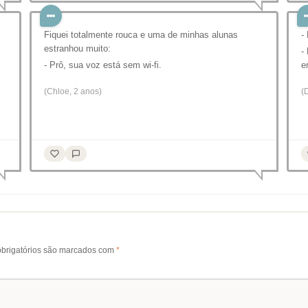
Fiquei totalmente rouca e uma de minhas alunas
-
estranhou muito:
-
- Prô, sua voz está sem wi-fi.
e
(Chloe, 2 anos)
(
brigatórios são marcados com
*